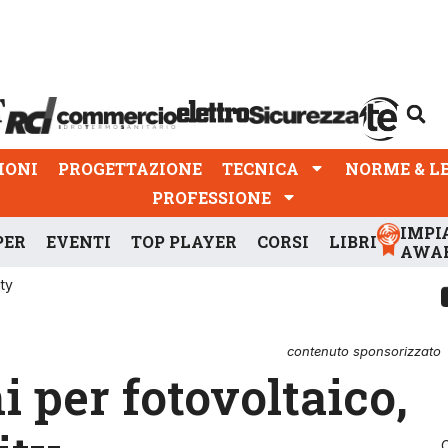
PROGETTAZIONE
TECNICA
NORME & LEGGI
IONI
PROGETTAZIONE
TECNICA
NORME & L
PROFESSIONE
IMPI
PER
EVENTI
TOP PLAYER
CORSI
LIBRI
AWA
ty
contenuto sponsorizzato
i per fotovoltaico,