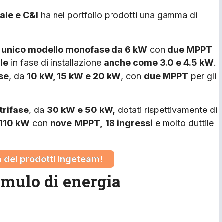
ale e C&I
ha nel portfolio prodotti una gamma di
n
unico modello monofase da 6 kW
con
due MPPT
le
in fase di installazione
anche come 3.0 e 4.5 kW
.
ase
, da
10 kW, 15 kW e 20 kW
, con
due MPPT
per gli
trifase
, da
30 kW e 50 kW,
dotati rispettivamente di
 110 kW
con
nove
MPPT,
18 ingressi
e molto duttile
 dei prodotti Ingeteam!
umulo di energia