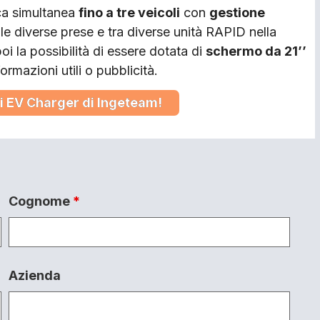
ica simultanea
fino a tre veicoli
con
gestione
 le diverse prese e tra diverse unità RAPID nella
i la possibilità di essere dotata di
schermo da 21’’
formazioni utili o pubblicità.
i EV Charger di Ingeteam!
Cognome
*
Azienda