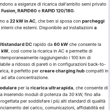
ndono a esigenze di ricarica dall’ambito semi privato
o
Fusion, RAPID60
e
RAPID 120/180.
ino a
22 kW in AC
, che ben si sposa con
parcheggi
interni che esterni. Disponibile ad installazioni
a
ltistandard DC
rapido da
60 kW
che consente la
0 kW
, così come la ricarica in AC e permette di
temporaneamente raggiungendo i 100 km di
labile a ridosso di pareti o in configurazioni back-to-
arica, è perfetto per
creare charging hub
compatti in
 ad alta concentrazione.
odulare
per la
ricarica ultrarapida
, che consente di
a inserendo moduli di potenza da 30 kW, fino alla
rogettata per soddisfare i più alti standard di qualità
lanciamento del carico, comunicazioni, affidabilità ed