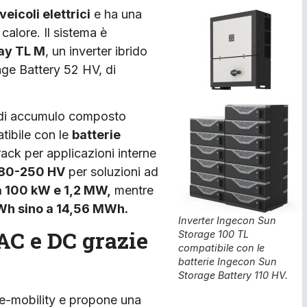
veicoli elettrici
e ha una
alore. Il sistema è
ay TL M
, un inverter ibrido
ge Battery 52 HV, di
 di accumulo composto
ibile con le
batterie
rack per applicazioni interne
180-250 HV
per soluzioni ad
a 100 kW e 1,2 MW,
mentre
Wh sino a 14,56 MWh.
Inverter Ingecon Sun
 AC e DC grazie
Storage 100 TL
compatibile con le
batterie Ingecon Sun
Storage Battery 110 HV.
o e-mobility e propone una