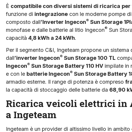
È
compatibile con diversi sistemi di ricarica
per 
funzione di
integrazione
con le moderne pompe di c
®
composto dall
’Inverter Ingecon
Sun Storage 1Pl
®
monofase e dalle batterie al litio Ingecon
Sun Stora
capacità
4,8 kWh a 24 kWh
.
Per il segmento C&I, Ingeteam propone un sistema
®
dall
’inverter Ingecon
Sun Storage 100 TL
compat
®
Ingecon
Sun Storage Battery 110 HV
impilate in 
®
e con le
batterie Ingecon
Sun Storage Battery 
armadio esterne. Il range di potenza è compreso
fr
la capacità di stoccaggio delle batterie da
68,90 k
Ricarica veicoli elettrici in
a Ingeteam
Ingeteam è un provider di altissimo livello in ambit