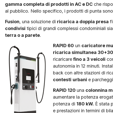
gamma completa di prodotti in AC e DC
che rispo
al pubblico. Nello specifico, i prodotti di punta son
Fusion
, una soluzione di
ricarica a doppia presa
f
condivisi
tipici di grandi complessi condominiali sia 
terra o a parete
.
RAPID 60
un
caricatore mu
ricarica simultanea 30+3
ricaricare
fino a 3 veicoli
con
autonomia in 12 minuti. Instal
back con altre stazioni di ric
contesti
urbani
e parcheggi
RAPID 120
una
colonnina m
aumentare la potenza erogat
potenza di
180 kW.
È stata p
e prestazioni in termini di bi