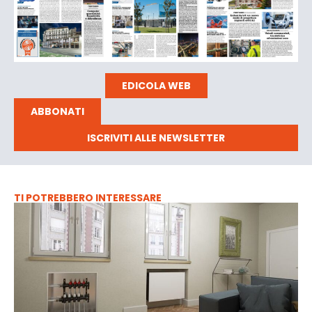
EDICOLA WEB
ABBONATI
ISCRIVITI ALLE NEWSLETTER
TI POTREBBERO INTERESSARE