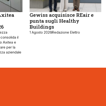
Axitea
Gewiss acquisisce REair e
punta sugli Healthy
26
Buildings
rezza
1 Agosto 2026
Redazione Elettro
 consolida il
o Axitea e
are per la
ezza aziendale