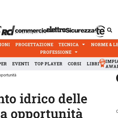
PROGETTAZIONE
TECNICA
NORME & LEGGI
IONI
PROGETTAZIONE
TECNICA
NORME & L
PROFESSIONE
IMPI
PER
EVENTI
TOP PLAYER
CORSI
LIBRI
AWA
pportunità
o idrico delle
 a opportunità