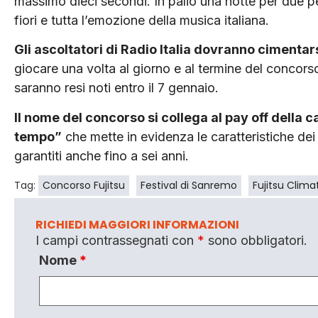
massimo dieci secondi. In palio una notte per due per
fiori e tutta l’emozione della musica italiana.
Gli ascoltatori di Radio Italia dovranno cimentarsi
giocare una volta al giorno e al termine del concorso 
saranno resi noti entro il 7 gennaio.
Il nome del concorso si collega al pay off della c
tempo”
che mette in evidenza le caratteristiche dei pr
garantiti anche fino a sei anni.
Tag:
Concorso Fujitsu
Festival di Sanremo
Fujitsu Climat
RICHIEDI MAGGIORI INFORMAZIONI
I campi contrassegnati con
*
sono obbligatori.
Nome
*