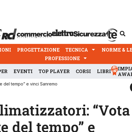
PROGETTAZIONE
TECNICA
NORME & LEGGI
IONI
PROGETTAZIONE
TECNICA
NORME & L
PROFESSIONE
IMPI
PER
EVENTI
TOP PLAYER
CORSI
LIBRI
AWA
rte del tempo” e vinci Sanremo
limatizzatori: “Vota
te del tempo” e