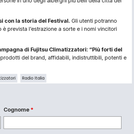
sone in uno degli alberghi più belli della città dei
 con la storia del Festival.
Gli utenti potranno
è prevista l’estrazione a sorte e i nomi vincitori
ampagna di Fujitsu Climatizzatori: “Più forti del
odotti del brand, affidabili, indistruttibili, potenti e
izzatori
Radio Italia
Cognome
*