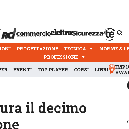
PROGETTAZIONE
TECNICA
NORME & LEGGI
IONI
PROGETTAZIONE
TECNICA
NORME & L
PROFESSIONE
IMPI
PER
EVENTI
TOP PLAYER
CORSI
LIBRI
AWA
gura il decimo
one