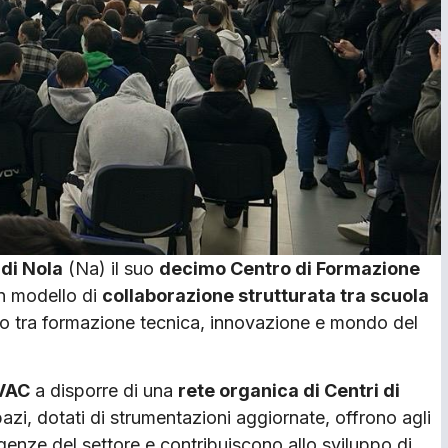
 di Nola
(Na) il suo
decimo Centro di Formazione
un modello di
collaborazione strutturata tra scuola
to tra formazione tecnica, innovazione e mondo del
HVAC
a disporre di una
rete organica di Centri di
spazi, dotati di strumentazioni aggiornate, offrono agli
genze del settore e contribuiscono allo sviluppo di