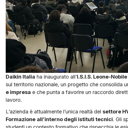
Daikin Italia
ha inaugurato all’
I.S.I.S. Leone-Nobile
sul territorio nazionale, un progetto che consolida 
e impresa
e che punta a favorire un raccordo diret
lavoro.
L’azienda è attualmente l’unica realtà del
settore 
Formazione
all’interno degli istituti tecnici
. Gli 
studenti un contesto formativo che rispecchia le esi