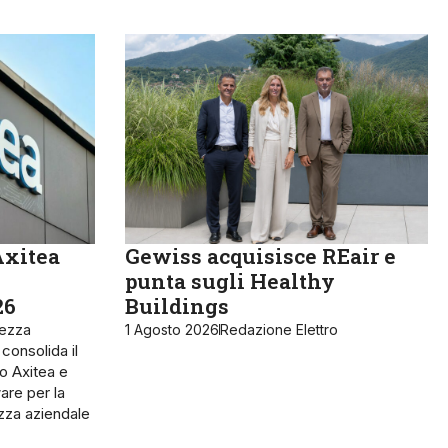
Axitea
Gewiss acquisisce REair e
punta sugli Healthy
26
Buildings
rezza
1 Agosto 2026
Redazione Elettro
 consolida il
o Axitea e
are per la
ezza aziendale