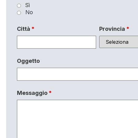
Sì
No
Città
*
Provincia
*
Oggetto
Messaggio
*