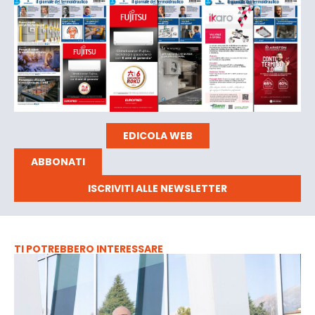
EDICOLA WEB
ABBONATI
ISCRIVITI ALLE NEWSLETTER
TI POTREBBERO INTERESSARE