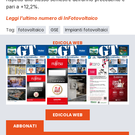
pari a +12,2%.
Leggi l’ultimo numero di InFotovoltaico
Tag:
fotovoltaico
GSE
Impianti fotovoltaici
EDICOLA WEB
EDICOLA WEB
ABBONATI