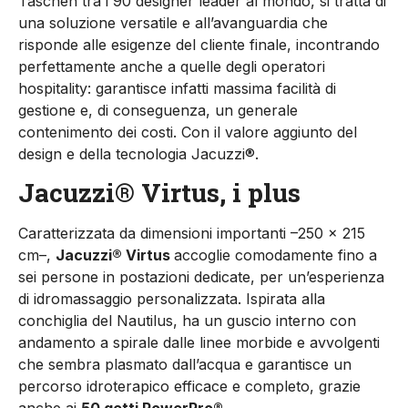
Taschen tra i 90 designer leader al mondo, si tratta di
una soluzione versatile e all’avanguardia che
risponde alle esigenze del cliente finale, incontrando
perfettamente anche a quelle degli operatori
hospitality: garantisce infatti massima facilità di
gestione e, di conseguenza, un generale
contenimento dei costi. Con il valore aggiunto del
design e della tecnologia Jacuzzi®.
Jacuzzi® Virtus, i plus
Caratterizzata da dimensioni importanti –250 x 215
cm–,
Jacuzzi® Virtus
accoglie comodamente fino a
sei persone in postazioni dedicate, per un’esperienza
di idromassaggio personalizzata. Ispirata alla
conchiglia del Nautilus, ha un guscio interno con
andamento a spirale dalle linee morbide e avvolgenti
che sembra plasmato dall’acqua e garantisce un
percorso idroterapico efficace e completo, grazie
anche ai
50 getti PowerPro®
.