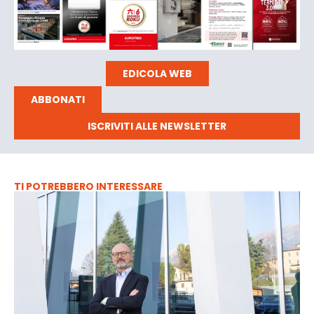
EDICOLA WEB
ABBONATI
ISCRIVITI ALLE NEWSLETTER
TI POTREBBERO INTERESSARE