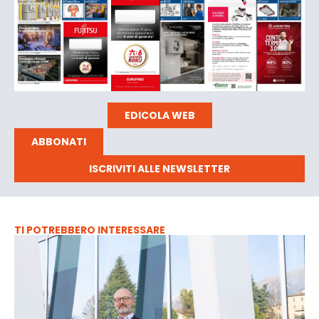
EDICOLA WEB
ABBONATI
ISCRIVITI ALLE NEWSLETTER
TI POTREBBERO INTERESSARE