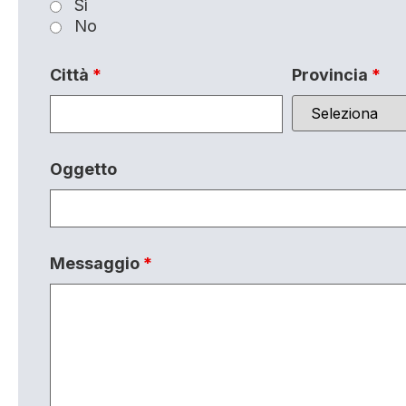
Sì
No
Città
*
Provincia
*
Oggetto
Messaggio
*