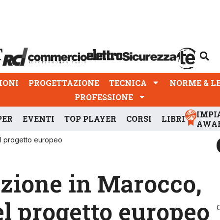
PROGETTAZIONE
TECNICA
NORME & LEGGI
IONI
PROGETTAZIONE
TECNICA
NORME & L
PROFESSIONE
IMPI
PER
EVENTI
TOP PLAYER
CORSI
LIBRI
AWA
el progetto europeo
azione in Marocco,
l progetto europeo