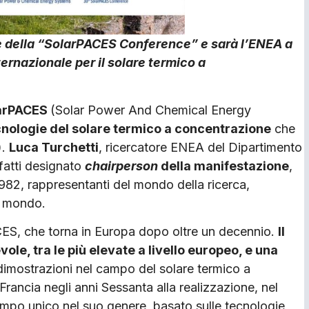
one della “SolarPACES Conference” e sarà l’ENEA a
ernazionale per il solare termico a
arPACES
(Solar Power And Chemical Energy
cnologie del solare termico a concentrazione
che
).
Luca Turchetti
, ricercatore ENEA del Dipartimento
nfatti designato
chairperson
della manifestazione
,
1982, rappresentanti del mondo della ricerca,
il mondo.
ACES, che torna in Europa dopo oltre un decennio.
Il
le, tra le più elevate a livello europeo, e una
dimostrazioni nel campo del solare termico a
Francia negli anni Sessanta alla realizzazione, nel
 tempo unico nel suo genere, basato sulle tecnologie