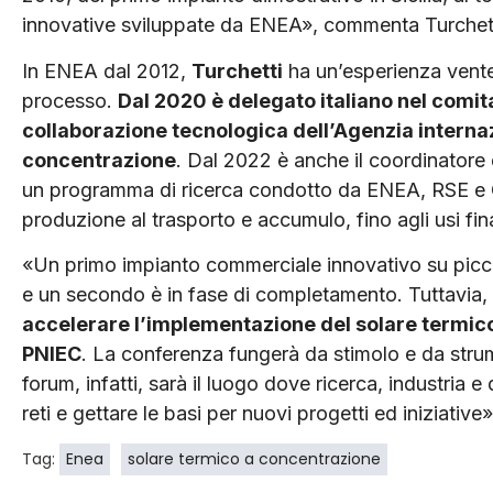
innovative sviluppate da ENEA», commenta Turchett
In ENEA dal 2012,
Turchetti
ha un’esperienza venten
processo.
Dal 2020 è delegato italiano nel comi
collaborazione tecnologica dell’Agenzia internaz
concentrazione
. Dal 2022 è anche il coordinatore 
un programma di ricerca condotto da ENEA, RSE e Cnr
produzione al trasporto e accumulo, fino agli usi fina
«Un primo impianto commerciale innovativo su piccol
e un secondo è in fase di completamento. Tuttavia,
accelerare l’implementazione del solare termico 
PNIEC
. La conferenza fungerà da stimolo e da strum
forum, infatti, sarà il luogo dove ricerca, industria e
reti e gettare le basi per nuovi progetti ed iniziative
Tag:
Enea
solare termico a concentrazione