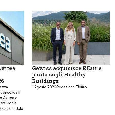
Axitea
Gewiss acquisisce REair e
punta sugli Healthy
26
Buildings
rezza
1 Agosto 2026
Redazione Elettro
 consolida il
o Axitea e
are per la
ezza aziendale