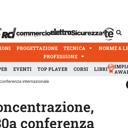
PROGETTAZIONE
TECNICA
NORME & LEGGI
IONI
PROGETTAZIONE
TECNICA
NORME & L
PROFESSIONE
IMPI
PER
EVENTI
TOP PLAYER
CORSI
LIBRI
AWA
conferenza internazionale
oncentrazione,
30a conferenza