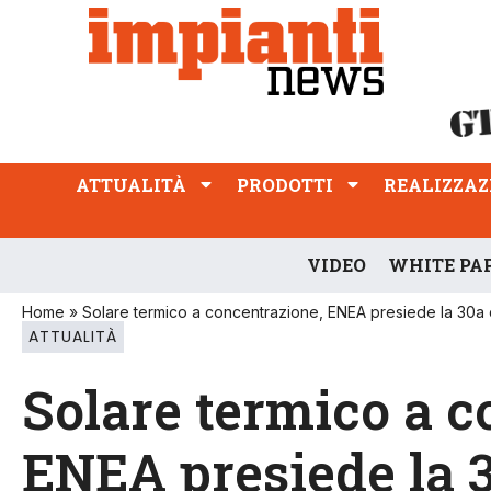
ATTUALITÀ
PRODOTTI
REALIZZAZIONI
PROFESSIONE
ATTUALITÀ
PRODOTTI
REALIZZAZ
VIDEO
WHITE PA
Home
»
Solare termico a concentrazione, ENEA presiede la 30a 
ATTUALITÀ
Solare termico a c
ENEA presiede la 