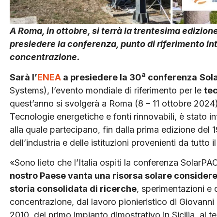
A Roma, in ottobre, si terrà la trentesima edizi
presiedere la conferenza, punto di riferimento int
concentrazione.
a
Sarà l’
ENEA
a presiedere la 30
conferenza
Sol
Systems), l’evento mondiale di riferimento per le
te
quest’anno si svolgerà a Roma (8 – 11 ottobre 2024
Tecnologie energetiche e fonti rinnovabili, è stato i
alla quale partecipano, fin dalla prima edizione del 
dell’industria e delle istituzioni provenienti da tutto 
«Sono lieto che l’Italia ospiti la conferenza SolarP
nostro Paese vanta una risorsa solare considerevo
storia consolidata di ricerche
, sperimentazioni e 
concentrazione, dal lavoro pionieristico di Giovanni 
2010, del primo impianto dimostrativo in Sicilia, al