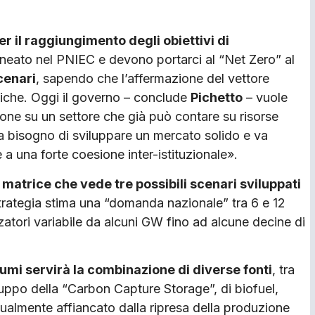
r il raggiungimento degli obiettivi di
neato nel PNIEC e devono portarci al “Net Zero” al
cenari
, sapendo che l’affermazione del vettore
tiche. Oggi il governo – conclude
Pichetto
– vuole
one su un settore che già può contare su risorse
ra bisogno di sviluppare un mercato solido e va
 una forte coesione inter-istituzionale».
 matrice che vede tre possibili scenari sviluppati
strategia stima una “domanda nazionale” tra 6 e 12
atori variabile da alcuni GW fino ad alcune decine di
umi servirà la combinazione di diverse fonti
, tra
iluppo della “Carbon Capture Storage”, di biofuel,
ualmente affiancato dalla ripresa della produzione