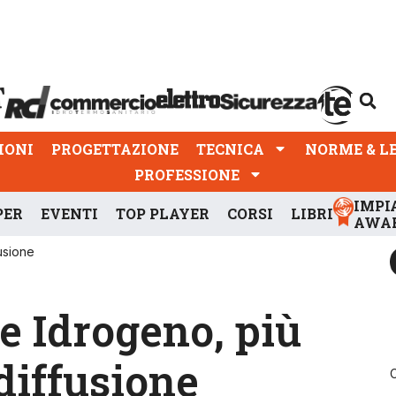
PROGETTAZIONE
TECNICA
NORME & LEGGI
IONI
PROGETTAZIONE
TECNICA
NORME & L
PROFESSIONE
IMPI
PER
EVENTI
TOP PLAYER
CORSI
LIBRI
AWA
usione
e Idrogeno, più
diffusione