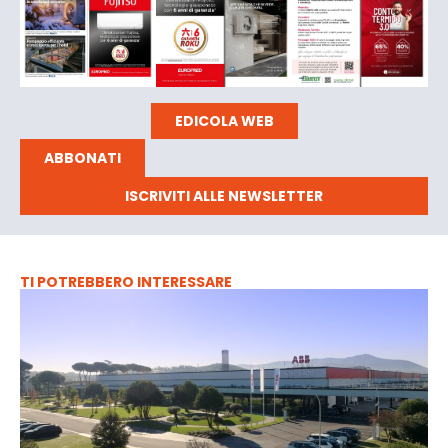
EDICOLA WEB
ABBONATI
ISCRIVITI ALLE NEWSLETTER
TI POTREBBERO INTERESSARE