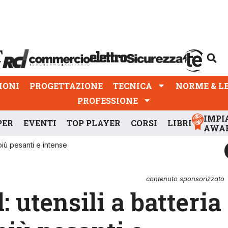
PROGETTAZIONE
TECNICA
NORME & LEGGI
IONI
PROGETTAZIONE
TECNICA
NORME & L
PROFESSIONE
IMPI
PER
EVENTI
TOP PLAYER
CORSI
LIBRI
AWA
più pesanti e intense
contenuto sponsorizzato
 utensili a batteria