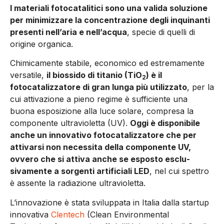
I materiali fotocatalitici sono una valida soluzione
per mi­nimizzare la concentrazione degli inquinanti
presenti nell’a­ria e nell’acqua
, specie di quelli di
origine organica.
Chimicamente stabile, econo­mico ed estremamente
versati­le,
il biossido di titanio (TiO
) è il
2
fotocatalizzatore di gran lun­ga più utilizzato
, per la
cui atti­vazione a pieno regime è suf­ficiente una
buona esposizio­ne alla luce solare, compresa la
componente ultravioletta (UV).
Oggi è disponibile
anche un in­novativo fotocatalizzatore che per
attivarsi non necessita del­la componente UV,
ovvero che si attiva anche se esposto esclu­
sivamente a sorgenti artificia­li LED
, nel cui spettro
è assen­te la radiazione ultravioletta.
L’innovazione è stata sviluppa­ta in Italia dalla startup
innova­tiva
Clentech
(Clean Environ­mental