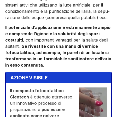
sistemi atti­vi che utilizzano la luce artificia­le, per il
condizionamento e la purificazione dell’aria, la depu­
razione delle acque (compresa quella potabile) ecc.
Il potenziale d’applicazione è estremamente ampio
e com­prende l’igiene e la salubrità de­gli spazi
costruiti
, con importan­ti vantaggi per la salute degli
abitanti.
Se rivestite con una mano di vernice
fotocatalitica, ad esem­pio, le pareti di un locale si
tra­sformano in un formidabi­le sanificatore dell’aria
in esso contenuta
.
AZIONE VISIBILE
Il composto fotocatalitico
Clentech
è ottenuto attraverso
un innovativo processo di
preparazione e
può essere
applicato come polvere,