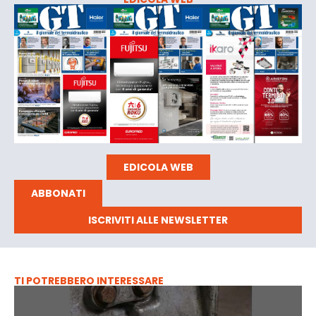
EDICOLA WEB
ABBONATI
ISCRIVITI ALLE NEWSLETTER
TI POTREBBERO INTERESSARE