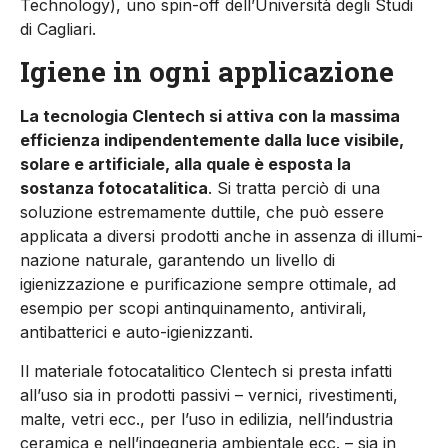
Technology), uno spin-off dell’Università degli Studi
di Cagliari.
Igiene in ogni applicazione
La tecnologia Clentech si attiva con la massima
efficienza indi­pendentemente dalla luce visi­bile,
solare e artificiale, alla qua­le è esposta la
sostanza fotoca­talitica
. Si tratta perciò di una
soluzione estremamente duttile, che può essere
applicata a diversi pro­dotti anche in assenza di illumi­
nazione naturale, garantendo un livello di
igienizzazione e pu­rificazione sempre ottimale, ad
esempio per scopi antinquina­mento, antivirali,
antibatterici e auto-igienizzanti.
Il materiale fotocatalitico Clen­tech si presta infatti
all’uso sia in prodotti passivi – vernici, ri­vestimenti,
malte, vetri ecc., per l’uso in edilizia, nell’industria
ceramica e nell’ingegneria am­bientale ecc. – sia in