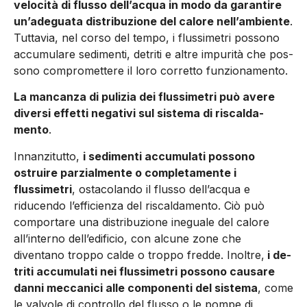
velocità di flusso dell’ac­qua in modo da garantire
un’a­deguata distribuzione del calo­re nell’ambiente
.
Tuttavia, nel corso del tempo, i flussimetri possono
accumulare sedimenti, detriti e altre impurità che pos­
sono compromettere il loro cor­retto funzionamento.
La mancanza di pulizia dei flus­simetri può avere
diversi effetti negativi sul sistema di riscalda­
mento
.
Innanzitutto,
i sedimenti accu­mulati possono
ostruire par­zialmente o completamente i
flussimetri
, ostacolando il flus­so dell’acqua e
riducendo l’ef­ficienza del riscaldamento. Ciò può
comportare una distribu­zione ineguale del calore
all’in­terno dell’edificio, con alcune zone che
diventano troppo cal­de o troppo fredde. Inoltre,
i de­
triti accumulati nei flussimetri possono causare
danni mecca­nici alle componenti del siste­ma
, come
le valvole di controllo del flusso o le pompe di