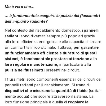
Ma è vero che…
… è fondamentale eseguire la pulizia dei flussimetri
dell’impianto radiante?
Nel contesto del riscaldamen­to domestico,
i pannelli
radian­ti
sono diventati sempre più po­polari grazie
alla loro efficien­za energetica e alla capacità di creare
un comfort termico otti­male. Tuttavia,
per garantire
un fun­zionamento efficiente e dura­turo di questi
sistemi, è fonda­mentale prestare attenzione alla
loro regolare manutenzio­ne
, in particolare
alla
pulizia dei flussimetri
presenti nei circuiti.
I flussimetri sono componen­ti essenziali dei circuiti dei
pan­nelli radianti per il riscaldamento. Si tratta di
dispositivi che misu­rano la quantità di fluido
(solita­
mente acqua) che scorre attra­verso il sistema. La
loro funzio­ne principale è quella di
rego­lare la