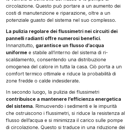
circola­zione. Questo può portare a un aumento dei
costi di manuten­zione e riparazione, oltre a un
potenziale guasto del sistema nel suo complesso.
La pulizia regolare dei flussi­metri nei circuiti dei
pannel­li radianti offre numerosi bene­fici
.
Innanzitutto,
garantisce un flusso d’acqua
uniforme
e sta­bile all’interno del sistema di ri­
scaldamento, consentendo una distribuzione
omogenea del ca­lore in tutta la casa. Ciò porta a un
comfort termico ottima­le e riduce la probabilità di
zone fredde o calde indesiderate.
In secondo luogo, la pulizia dei flussimetri
contribuisce a man­tenere l’efficienza energetica
del sistema
. Rimuovendo i se­dimenti e le impurità
che ostru­iscono i flussimetri, si riduce la resistenza al
flusso dell’acqua e si minimizza il carico sulle pom­pe
di circolazione. Questo si tra­duce in una riduzione dei