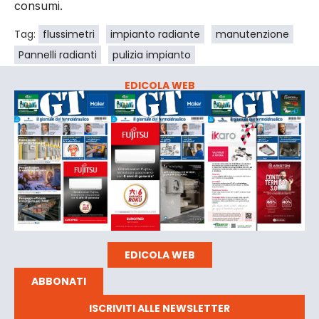
consu­mi.
Tag:
flussimetri
impianto radiante
manutenzione
Pannelli radianti
pulizia impianto
EDICOLA WEB
EDICOLA WEB
ABBONATI
ISCRIVITI ALLE NEWSLETTER