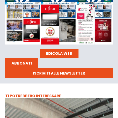
EDICOLA WEB
ABBONATI
ISCRIVITI ALLE NEWSLETTER
TI POTREBBERO INTERESSARE