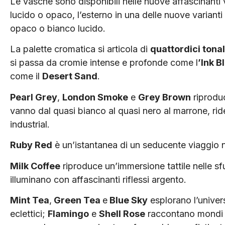
Le vasche sono disponibili nelle nuove affascinanti 
lucido o opaco, l’esterno in una delle nuove variant
opaco o bianco lucido.
La palette cromatica si articola di
quattordici tonal
si passa da cromie intense e profonde come l
’Ink B
come il
Desert Sand
.
Pearl Grey
,
London Smoke
e
Grey Brown
riproduc
vanno dal quasi bianco al quasi nero al marrone, ri
industrial.
Ruby Red
è un’istantanea di un seducente viaggio n
Milk Coffee
riproduce un’immersione tattile nelle sf
illuminano con affascinanti riflessi argento.
Mint Tea
,
Green Tea
e
Blue Sky
esplorano l’univers
eclettici;
Flamingo
e
Shell Rose
raccontano mondi c