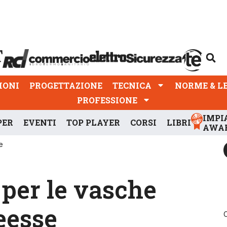
PROGETTAZIONE
TECNICA
NORME & LEGGI
IONI
PROGETTAZIONE
TECNICA
NORME & L
PROFESSIONE
IMPI
PER
EVENTI
TOP PLAYER
CORSI
LIBRI
AWA
e
per le vasche
eesse