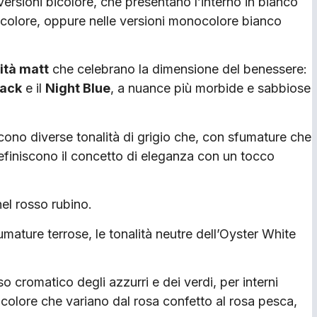
versioni bicolore, che presentano l’interno in bianco
i colore, oppure nelle versioni monocolore bianco
ità matt
che celebrano la dimensione del benessere:
lack
e il
Night Blue
, a nuance più morbide e sabbiose
ono diverse tonalità di grigio che, con sfumature che
definiscono il concetto di eleganza con un tocco
el rosso rubino.
umature terrose, le tonalità neutre dell’Oyster White
o cromatico degli azzurri e dei verdi, per interni
olore che variano dal rosa confetto al rosa pesca,