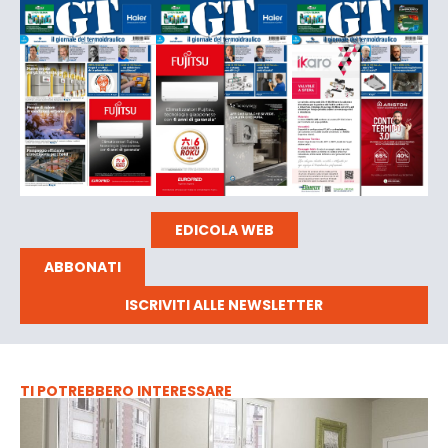
EDICOLA WEB
ABBONATI
ISCRIVITI ALLE NEWSLETTER
TI POTREBBERO INTERESSARE