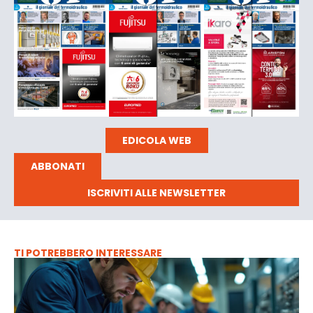
EDICOLA WEB
ABBONATI
ISCRIVITI ALLE NEWSLETTER
TI POTREBBERO INTERESSARE