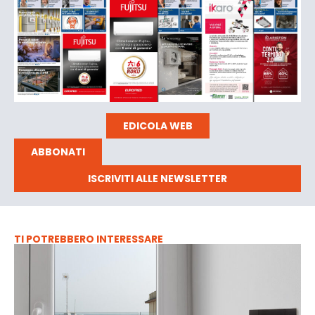
EDICOLA WEB
ABBONATI
ISCRIVITI ALLE NEWSLETTER
TI POTREBBERO INTERESSARE