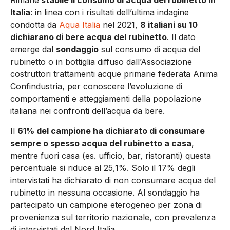
Rimane
stabile il consumo di acqua del rubinetto in
Italia
: in linea con i risultati dell’ultima indagine
condotta da
Aqua Italia
nel 2021,
8 italiani su 10
dichiarano di bere acqua del rubinetto
. Il dato
emerge dal
sondaggio
sul consumo di acqua del
rubinetto o in bottiglia diffuso dall’Associazione
costruttori trattamenti acque primarie federata Anima
Confindustria, per conoscere l’evoluzione di
comportamenti e atteggiamenti della popolazione
italiana nei confronti dell’acqua da bere.
Il
61% del campione ha dichiarato di consumare
sempre o spesso acqua del rubinetto a casa
,
mentre fuori casa (es. ufficio, bar, ristoranti) questa
percentuale si riduce al 25,1%. Solo il 17% degli
intervistati ha dichiarato di non consumare acqua del
rubinetto in nessuna occasione. Al sondaggio ha
partecipato un campione eterogeneo per zona di
provenienza sul territorio nazionale, con prevalenza
di intervistati del Nord Italia.