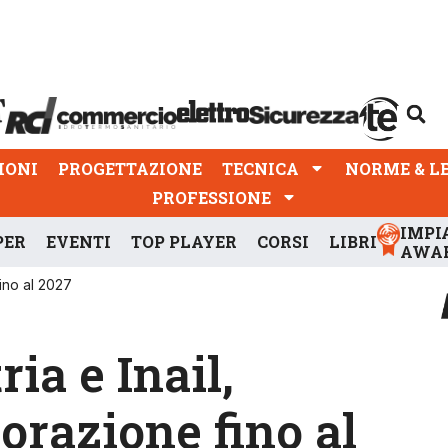
PROGETTAZIONE
TECNICA
NORME & LEGGI
IONI
PROGETTAZIONE
TECNICA
NORME & L
PROFESSIONE
IMPI
PER
EVENTI
TOP PLAYER
CORSI
LIBRI
AWA
fino al 2027
a e Inail,
orazione fino al