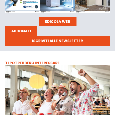
EDICOLA WEB
ABBONATI
ISCRIVITI ALLE NEWSLETTER
TI POTREBBERO INTERESSARE