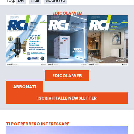
Tag:
DPI
Inail
Sicurezza
EDICOLA WEB
EDICOLA WEB
ABBONATI
ISCRIVITI ALLE NEWSLETTER
TI POTREBBERO INTERESSARE