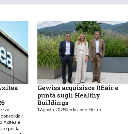
Axitea
Gewiss acquisisce REair e
punta sugli Healthy
26
Buildings
rezza
1 Agosto 2026
Redazione Elettro
 consolida il
o Axitea e
are per la