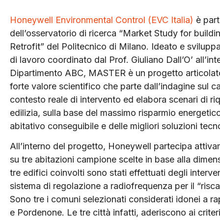
Honeywell Environmental Control (EVC Italia)
è par
dell’osservatorio di ricerca “Market Study for build
Retrofit” del Politecnico di Milano. Ideato e svilup
di lavoro coordinato dal Prof. Giuliano Dall’O’ all’int
Dipartimento ABC, MASTER è un progetto articolato 
forte valore scientifico che parte dall’indagine sul 
contesto reale di intervento ed elabora scenari di ri
edilizia, sulla base del massimo risparmio energetic
abitativo conseguibile e delle migliori soluzioni tecn
All’interno del progetto, Honeywell partecipa attiva
su tre abitazioni campione scelte in base alla dimensio
tre edifici coinvolti sono stati effettuati degli interv
sistema di regolazione a radiofrequenza per il “r
Sono tre i comuni selezionati considerati idonei a ra
e Pordenone. Le tre città infatti, aderiscono ai crite