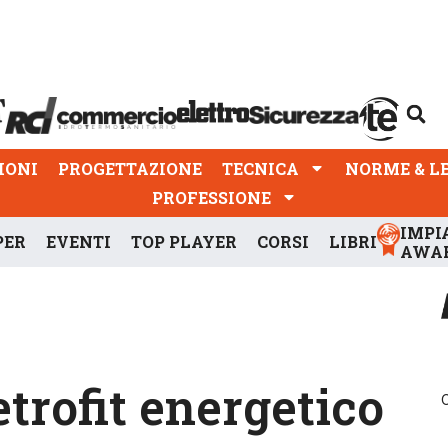
PROGETTAZIONE
TECNICA
NORME & LEGGI
IONI
PROGETTAZIONE
TECNICA
NORME & L
PROFESSIONE
IMPI
PER
EVENTI
TOP PLAYER
CORSI
LIBRI
AWA
etrofit energetico