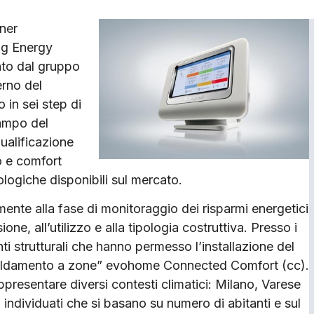
tner
ing Energy
pato dal gruppo
erno del
in sei step di
campo del
qualificazione
o e comfort
ologiche disponibili sul mercato.
mente alla fase di monitoraggio dei risparmi energetici
ne, all’utilizzo e alla tipologia costruttiva. Presso i
enti strutturali che hanno permesso l’installazione del
iscaldamento a zone” evohome Connected Comfort (cc).
ppresentare diversi contesti climatici: Milano, Varese
ri individuati che si basano su numero di abitanti e sul