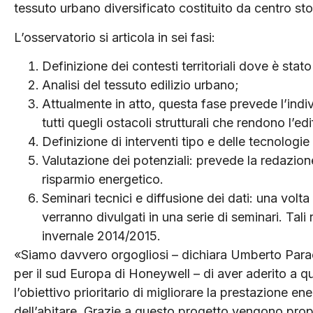
tessuto urbano diversificato costituito da centro st
L’osservatorio si articola in sei fasi:
Definizione dei contesti territoriali dove è stato 
Analisi del tessuto edilizio urbano;
Attualmente in atto, questa fase prevede l’indi
tutti quegli ostacoli strutturali che rendono l’e
Definizione di interventi tipo e delle tecnologi
Valutazione dei potenziali: prevede la redazion
risparmio energetico.
Seminari tecnici e diffusione dei dati: una volta u
verranno divulgati in una serie di seminari. Tali 
invernale 2014/2015.
«Siamo davvero orgogliosi – dichiara Umberto Par
per il sud Europa di Honeywell – di aver aderito a qu
l’obiettivo prioritario di migliorare la prestazione en
dell’abitare. Grazie a questo progetto vengono propo