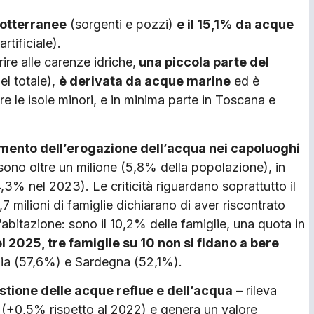
sotterranee
(sorgenti e pozzi)
e il 15,1% da acque
tificiale).
ire alle carenze idriche,
una piccola parte del
el totale),
è derivata da acque marine
ed è
re le isole minori, e in minima parte in Toscana e
mento dell’erogazione dell’acqua nei capoluoghi
 sono oltre un milione (5,8% della popolazione), in
3% nel 2023). Le criticità riguardano soprattutto il
,7 milioni di famiglie dichiarano di aver riscontrato
l’abitazione: sono il 10,2% delle famiglie, una quota in
 2025, tre famiglie su 10 non si fidano a bere
ilia (57,6%) e Sardegna (52,1%).
estione delle acque reflue e dell’acqua
– rileva
(+0,5% rispetto al 2022) e genera un valore