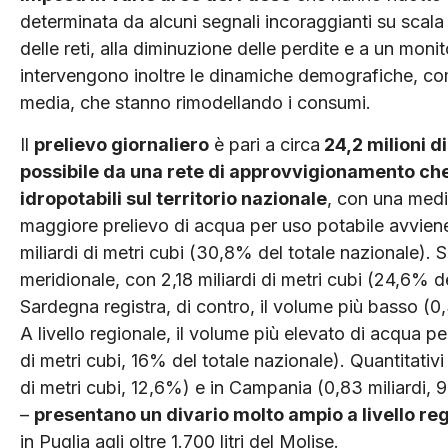
determinata da alcuni segnali incoraggianti su scala l
delle reti, alla diminuzione delle perdite e a un mon
intervengono inoltre le dinamiche demografiche, com
media, che stanno rimodellando i consumi.
Il
prelievo giornaliero
è pari a circa
24,2 milioni di
possibile da una rete di approvvigionamento che 
idropotabili sul territorio nazionale
, con una media
maggiore prelievo di acqua per uso potabile avviene
miliardi di metri cubi (30,8% del totale nazionale). 
meridionale, con 2,18 miliardi di metri cubi (24,6% de
Sardegna registra, di contro, il volume più basso (0,
A livello regionale, il volume più elevato di acqua p
di metri cubi, 16% del totale nazionale). Quantitativi 
di metri cubi, 12,6%) e in Campania (0,83 miliardi,
–
presentano un divario molto ampio a livello re
in Puglia agli oltre 1.700 litri del Molise.