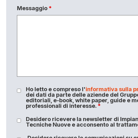
Messaggio
*
Ho letto e compreso l'
informativa sulla p
dei dati da parte delle aziende del Grupp
editoriali, e-book, white paper, guide e m
professionali di interesse.
*
Desidero ricevere la newsletter di Impiant
Tecniche Nuove e acconsento al trattamen
Desidero ricevere le comunicazioni su ev