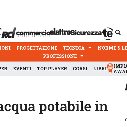
PROGETTAZIONE
TECNICA
NORME & LEGGI
IONI
PROGETTAZIONE
TECNICA
NORME & L
PROFESSIONE
IMPI
PER
EVENTI
TOP PLAYER
CORSI
LIBRI
AWA
’acqua potabile in