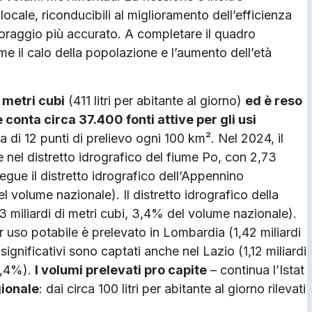
ocale, riconducibili al miglioramento dell’efficienza
itoraggio più accurato. A completare il quadro
e il calo della popolazione e l’aumento dell’età
 metri cubi
(411 litri per abitante al giorno)
ed è reso
conta circa 37.400 fonti attive per gli usi
 di 12 punti di prelievo ogni 100 km². Nel 2024, il
 nel distretto idrografico del fiume Po, con 2,73
Segue il distretto idrografico dell’Appennino
l volume nazionale). Il distretto idrografico della
3 miliardi di metri cubi, 3,4% del volume nazionale).
er uso potabile è prelevato in Lombardia (1,42 miliardi
significativi sono captati anche nel Lazio (1,12 miliardi
 9,4%).
I volumi prelevati pro capite
– continua l’Istat
gionale
: dai circa 100 litri per abitante al giorno rilevati