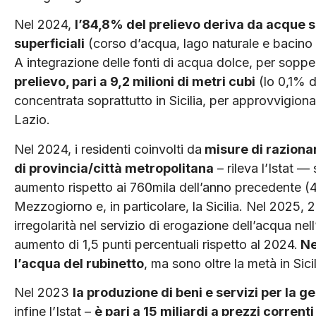
Nel 2024,
l’84,8% del prelievo deriva da acque 
superficiali
(corso d’acqua, lago naturale e bacino ar
A integrazione delle fonti di acqua dolce, per sopper
prelievo, pari a 9,2 milioni di metri cubi
(lo 0,1% d
concentrata soprattutto in Sicilia, per approvvigiona
Lazio.
Nel 2024, i residenti coinvolti da
misure di raziona
di provincia/città metropolitana
– rileva l’Istat —
aumento rispetto ai 760mila dell’anno precedente (4,
Mezzogiorno e, in particolare, la Sicilia. Nel 2025, 2
irregolarità nel servizio di erogazione dell’acqua nel
aumento di 1,5 punti percentuali rispetto al 2024.
Nel
l’acqua del rubinetto
, ma sono oltre la metà in Sic
Nel 2023
la produzione di beni e servizi per la g
infine l’Istat –
è pari a 15 miliardi a prezzi correnti