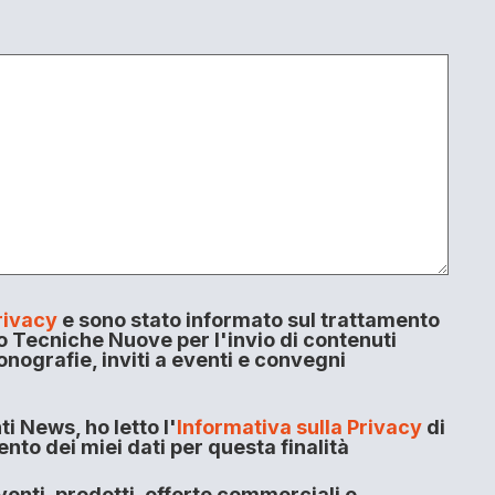
rivacy
e sono stato informato sul trattamento
o Tecniche Nuove per l'invio di contenuti
onografie, inviti a eventi e convegni
i News, ho letto l'
Informativa sulla Privacy
di
to dei miei dati per questa finalità
enti, prodotti, offerte commerciali e