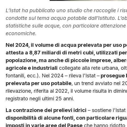
L’Istat ha pubblicato uno studio che raccoglie i risul
condotte sul tema acqua potabile dall’Istituto. L’obi
statistiche sulle acque, con particolare attenzione al
economiche.
Nel 2024, il volume di acqua prelevata per uso pot
attesta a 8,87 miliardi di metri cubi, utilizzati per
popolazione, ma anche di piccole imprese, albergh
agricole e industriali
collegate alla rete urbana, olt
fontanili, ecc.). Nel 2024 – rileva l’Istat –
prosegue l
prelevata per uso potabile
, un trend avviato nel 2
rilevazione, riferita al 2022, il volume risulta in dim
registrato negli ultimi 25 anni.
La contrazione dei prelievi idrici
– sostiene l’Istat
disponibilità di alcune fonti, con particolare rig
imposti in varie aree del Paese
che hanno ridotto i