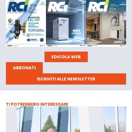
EDICOLA WEB
ABBONATI
ISCRIVITI ALLE NEWSLETTER
TI POTREBBERO INTERESSARE