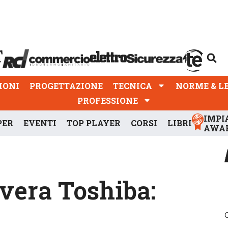
PROGETTAZIONE
TECNICA
NORME & LEGGI
IONI
PROGETTAZIONE
TECNICA
NORME & L
PROFESSIONE
IMPI
PER
EVENTI
TOP PLAYER
CORSI
LIBRI
AWA
vera Toshiba: