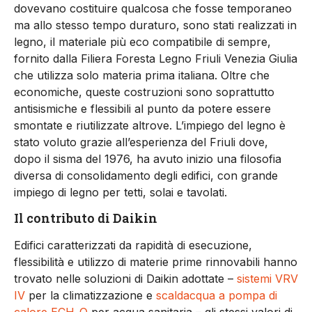
dovevano costituire qualcosa che fosse temporaneo
ma allo stesso tempo duraturo, sono stati realizzati in
legno, il materiale più eco compatibile di sempre,
fornito dalla Filiera Foresta Legno Friuli Venezia Giulia
che utilizza solo materia prima italiana. Oltre che
economiche, queste costruzioni sono soprattutto
antisismiche e flessibili al punto da potere essere
smontate e riutilizzate altrove. L’impiego del legno è
stato voluto grazie all’esperienza del Friuli dove,
dopo il sisma del 1976, ha avuto inizio una filosofia
diversa di consolidamento degli edifici, con grande
impiego di legno per tetti, solai e tavolati.
Il contributo di Daikin
Edifici caratterizzati da rapidità di esecuzione,
flessibilità e utilizzo di materie prime rinnovabili hanno
trovato nelle soluzioni di Daikin adottate –
sistemi VRV
IV
per la climatizzazione e
scaldacqua a pompa di
calore ECH
O
per acqua sanitaria – gli stessi valori di