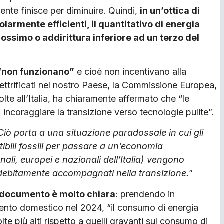
ente finisce per diminuire. Quindi,
in un’ottica di
­larmente efficienti, il quantitativo di energia
ossimo o addirittura inferiore ad un terzo del
 “non funzionano”
e cioè non incentivano alla
ettrificati nel nostro Paese, la Commissione Europea,
te all’Italia, ha chiaramente affer­mato che “le
ncoraggiare la transizione verso tecnologie pulite”.
Ciò porta a una situazione paradossale in cui gli
ibili fossili per passare a un’economia
ali, europei e nazionali dell’Italia) vengono
e debitamente accompagnati nella transizione.
”
l documento è molto chiara
: prendendo in
damento domestico nel 2024, “il consumo di energia
olte più alti rispetto a quelli gravanti sul consumo di