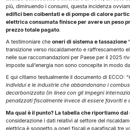
più, diminuendo i consu­mi, questa incidenza ovviam
edifici ben coibentati e di pompe di calore partico
elettrica consumata finisce per avere un peso pr
prezzo totale pagato
.
A testimoniare che
oneri di siste­ma e tassazione
transizione verso riscaldamento e raffrescamento el
nelle sue raccomanda­zioni per Paese per il 2025 rivol
imposte sull’energia non sono concepite in modo da i
E qui citiamo testualmente il documento di ECCO: “
individui e le industrie che abbandonano i combust
decarbonizzata (in linea con gli impegni internazion
penalizzati fiscalmente invece di essere favoriti 
Ma qual è il punto? La tabella che riportiamo da
considerazione i dati relativi al setto­re del riscal
elettrica è soggetto a oneri fiscali e parafiscali tre v