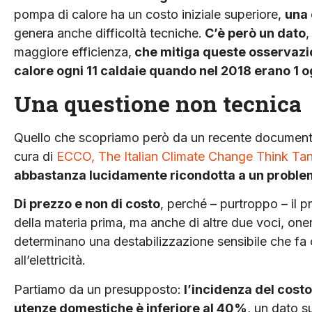
pompa di calore ha un costo iniziale superiore,
una 
genera an­che difficoltà tecniche.
C’è però un dato
,
maggiore efficienza,
che mitiga queste os­servazio
calore ogni 11 caldaie quando nel 2018 erano 1 og
Una questione non tecnica
Quello che scopriamo però da un recente documento, 
cura di
ECCO, The Italian Climate Change Think Ta
abbastanza lucidamente ricondotta a un problem
Di prezzo e non di costo
, perché – purtroppo – il 
della materia prima, ma anche di altre due voci, one
determinano una destabilizzazione sensibile che fa 
all’elettricità.
Partiamo da un presupposto:
l’inci­denza del costo
utenze domestiche è inferiore al 40%
, un dato s