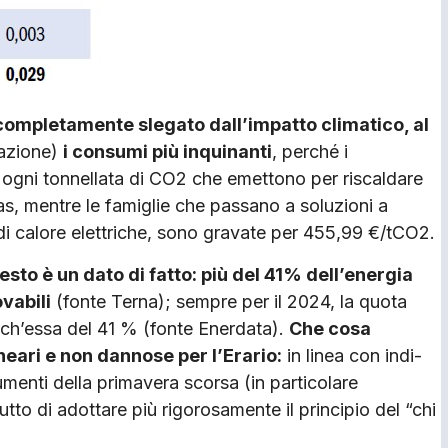
 completamen­te slegato dall’impatto climatico, al
sazione)
i consumi più inquinanti
, perché i
r ogni tonnel­lata di CO2 che emettono per riscaldare
gas, mentre le famiglie che passano a soluzioni a
di calore elettriche, sono gravate per 455,99 €/tCO2.
sto è un dato di fatto: più del 41% dell’energia
ovabili
(fonte Terna); sempre per il 2024, la quota
nch’essa del 41 % (fonte Enerdata).
Che cosa
eari e non dannose per l’Erario:
in linea con indi­
umenti della primavera scorsa (in particolare
tto di adottare più rigorosamente il principio del “chi