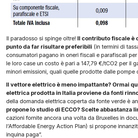
Il paradosso si spinge oltre!
Il contributo fiscale è
punto da far risultare prefe­ribili
(in termini di tas
consumatori pagano in oneri fiscali e parafiscali pe
le loro case un costo è pari a 147,79 €/tCO2 per il 
minori emissioni, quali quelle prodotte dalle pompe 
Il vettore elettrico è meno impattante? Ormai que
elettrica prodotta in Italia proviene da fonti rinn
del­la domanda elettrica coperta da fonte verde è a
propone lo studio di ECCO? Scelte abbastanza lin
cazioni fornite ancora una volta da Bruxelles in doc
l’Affordable Energy Action Plan) si propone innanzitu
inquina paga”.