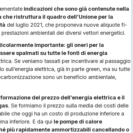
plementate
indicazioni che sono già contenute nella
che ristruttura il quadro dell’Unione per la
ità
del luglio 2021, che proponeva nuove aliquote fi­
prestazioni ambientali dei diversi vettori energetici.
icolarmente importante: gli oneri per la
sere spalmati su tutte le fonti di energia
ttrica. Se veniamo tassati per incentivare al passaggio
o sull’energia elettrica, già in parte green, ma su tutte
 decarbo­nizzazione sono un beneficio ambientale,
 formazione del prezzo dell’energia elettrica e il
 gas
. Se formiamo il prezzo sulla media dei costi delle
ile che oggi ha un costo di produzione inferiore a
ima inferiore. E da qui
le pompe di calore
­ché più rapidamente ammortizzabili cancellando o