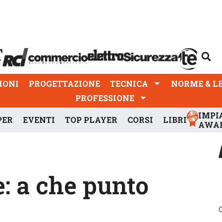
PROGETTAZIONE
TECNICA
NORME & LEGGI
IONI
PROGETTAZIONE
TECNICA
NORME & L
PROFESSIONE
IMPI
PER
EVENTI
TOP PLAYER
CORSI
LIBRI
AWA
: a che punto