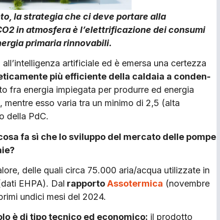
o, la strategia che ci deve portare alla
 CO2 in atmosfera è l’elettrificazione dei consumi
nergia primaria rinnovabili.
l’intelligenza artificiale ed è emersa una certezza
eticamente più efficiente della caldaia a conden­
to fra energia impiegata per produrre ed energia
a, mentre esso varia tra un minimo di 2,5 (alta
o della PdC.
cosa fa sì che lo sviluppo del mercato delle pompe
aie?
re, delle quali circa 75.000 aria/acqua utilizzate in
(dati EHPA). Dal
rapporto
Assotermica
(novembre
primi undici mesi del 2024.
olo è di tipo tecnico ed economico:
il prodotto