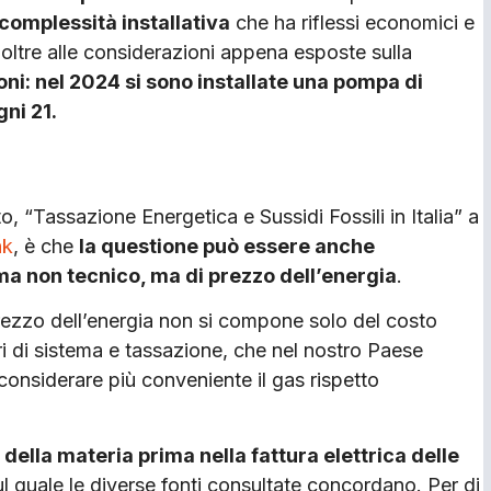
complessità installativa
che ha riflessi economici e
 oltre alle considerazioni appena esposte sulla
ni: nel 2024 si sono installate una pompa di
ni 21.
“Tassa­zione Energetica e Sussidi Fossili in Italia” a
nk
, è che
la questione può es­sere anche
a non tecnico, ma di prezzo dell’energia
.
prezzo dell’energia non si compone solo del costo
ri di sistema e tassazione, che nel nostro Paese
considerare più conveniente il gas rispetto
 della materia prima nella fattura elettrica delle
ul quale le diver­se fonti consultate concordano. Per di