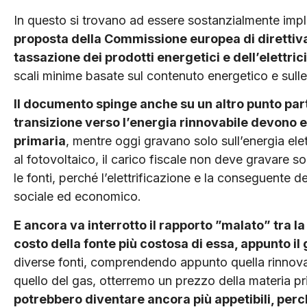
In questo si trovano ad essere sostanzial­mente im
proposta della Commissione europea di direttiva 
tassazione dei prodotti energetici e dell’elettric
scali minime basate sul contenuto energetico e sulle 
Il documento spinge anche su un altro punto part
transizione verso l’energia rinnovabile devono es
primaria
, men­tre oggi gravano solo sull’energia ele
al fotovoltaico, il carico fiscale non deve gravare sol
le fonti, perché l’elettrificazione e la conseguente
sociale ed economico.
E ancora va interrotto il rapporto ”malato” tra la
costo della fonte più costosa di essa, appunto il
diverse fonti, comprendendo appunto quella rinnovab
quello del gas, otterremo un prezzo della materia pr
potrebbero diventare ancora più appetibili, per