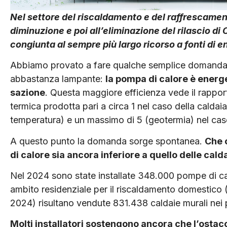
Nel settore del riscaldamento e del raffrescament
diminuzione e poi all’eliminazione del rilascio di
congiunta al sempre più largo ricorso a fonti di e
Abbiamo provato a fare qualche semplice domanda al
abbastanza lampante:
la pompa di calore è ener­g
sazione
. Questa maggiore efficienza vede il rappor
termica prodotta pari a circa 1 nel caso della caldai
temperatura) e un massimo di 5 (geotermia) nel cas
A questo punto la domanda sorge spontanea.
Che 
di calore sia ancora inferiore a quello delle cald
Nel 2024 sono state installate 348.000 pompe di calo
ambito residenziale per il riscaldamento domestico 
2024) risultano vendute 831.438 caldaie murali nei 
Molti installatori sosten­gono ancora che l’ostac