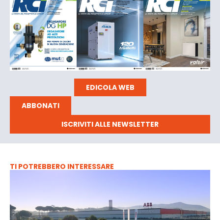
EDICOLA WEB
ABBONATI
ISCRIVITI ALLE NEWSLETTER
TI POTREBBERO INTERESSARE