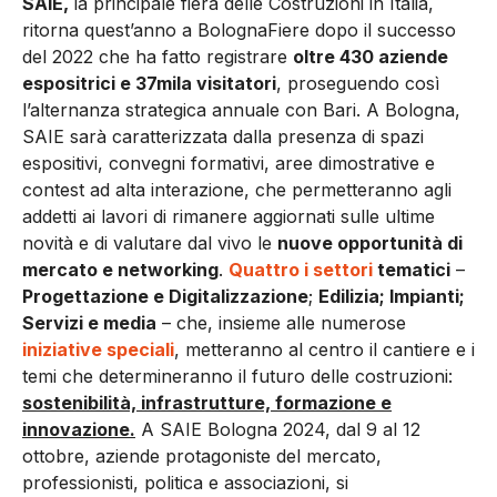
SAIE,
la principale fiera delle Costruzioni in Italia,
ritorna quest’anno a BolognaFiere dopo il successo
del 2022 che ha fatto registrare
oltre 430 aziende
espositrici e 37mila visitatori
, proseguendo così
l’alternanza strategica annuale con Bari. A Bologna,
SAIE sarà caratterizzata dalla presenza di spazi
espositivi, convegni formativi, aree dimostrative e
contest ad alta interazione, che permetteranno agli
addetti ai lavori di rimanere aggiornati sulle ultime
novità e di valutare dal vivo le
nuove opportunità di
mercato e networking
.
Quattro i settori
tematici
–
Progettazione e Digitalizzazione
;
Edilizia; Impianti;
Servizi e media
– che, insieme alle numerose
iniziative speciali
, metteranno al centro il cantiere e i
temi che determineranno il futuro delle costruzioni:
sostenibilità, infrastrutture, formazione e
innovazione.
A SAIE Bologna 2024, dal 9 al 12
ottobre, aziende protagoniste del mercato,
professionisti, politica e associazioni, si