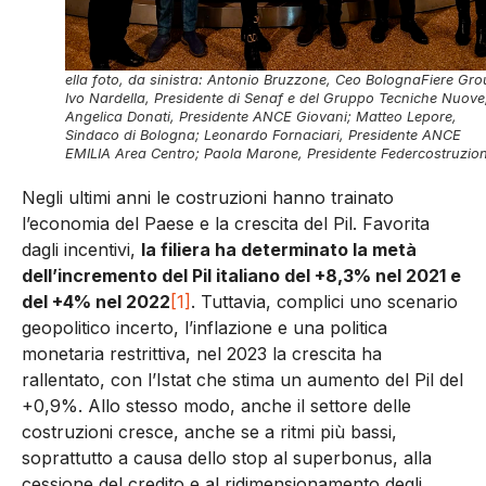
ella foto, da sinistra: Antonio Bruzzone, Ceo BolognaFiere Gro
Ivo Nardella, Presidente di Senaf e del Gruppo Tecniche Nuove
Angelica Donati, Presidente ANCE Giovani; Matteo Lepore,
Sindaco di Bologna; Leonardo Fornaciari, Presidente ANCE
EMILIA Area Centro; Paola Marone, Presidente Federcostruzion
Negli ultimi anni le costruzioni hanno trainato
l’economia del Paese e la crescita del Pil. Favorita
dagli incentivi,
la filiera ha determinato la metà
dell’incremento del Pil italiano del +8,3% nel 2021 e
del +4% nel 2022
[1]
. Tuttavia, complici uno scenario
geopolitico incerto, l’inflazione e una politica
monetaria restrittiva, nel 2023 la crescita ha
rallentato, con l’Istat che stima un aumento del Pil del
+0,9%. Allo stesso modo, anche il settore delle
costruzioni cresce, anche se a ritmi più bassi,
soprattutto a causa dello stop al superbonus, alla
cessione del credito e al ridimensionamento degli