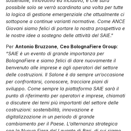
sostenibile, innovativo ed inclusivo, e che sarà
possibile solo se verrà scardinata una volta per tutte
la logica di gestione emergenziale che attualmente ci
sottopone a continue varianti normative. Come ANCE
Giovani siamo felici di portare la nostra prospettiva e
le nostre idee a sostegno delle attività del SAIE
.”
Per
Antonio Bruzzone
,
Ceo BolognaFiere Group
:
“
SAIE è un evento di grande importanza per
BolognaFiere e siamo felici di dare nuovamente il
benvenuto alle imprese e agli operatori del settore
delle costruzioni. Il Salone è da sempre un’occasione
per confrontarsi, conoscere, tracciare piani di
sviluppo. Come sempre la piattaforma SAIE sarà il
punto di riferimento per operatori e imprese, chiamati
a discutere dei temi più importanti del settore delle
costruzioni: sostenibilità, innovazione e
digitalizzazione in un periodo di grande
cambiamento per il Paese. L’alternanza strategica
con la Nuova Fiera del Levante di Bari, di cui siamo