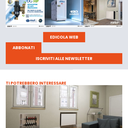
EDICOLA WEB
ABBONATI
ISCRIVITI ALLE NEWSLETTER
TI POTREBBERO INTERESSARE