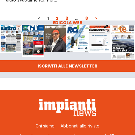
<
1
2
3
…
8
>
EDICOLA WEB
ISCRIVITI ALLE NEWSLETTER
Chi siamo
Abbonati alle riviste