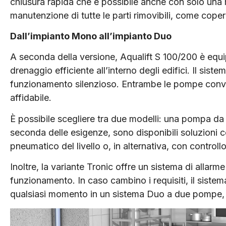
chiusura rapida che è possibile anche con solo una 
manutenzione di tutte le parti rimovibili, come cope
Dall’impianto Mono all’impianto Duo
A seconda della versione, Aqualift S 100/200 è equ
drenaggio efficiente all’interno degli edifici. Il si
funzionamento silenzioso. Entrambe le pompe convog
affidabile.
È possibile scegliere tra due modelli: una pompa da
seconda delle esigenze, sono disponibili soluzioni 
pneumatico del livello o, in alternativa, con controll
Inoltre, la variante Tronic offre un sistema di allarm
funzionamento. In caso cambino i requisiti, il sist
qualsiasi momento in un sistema Duo a due pompe, 