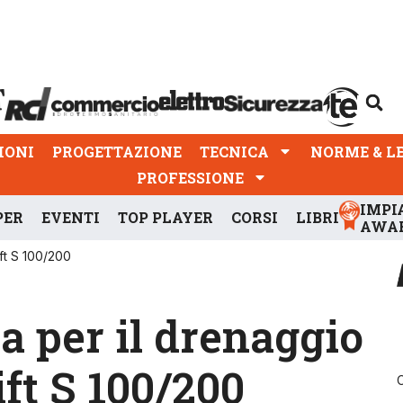
PROGETTAZIONE
TECNICA
NORME & LEGGI
IONI
PROGETTAZIONE
TECNICA
NORME & L
PROFESSIONE
IMPI
PER
EVENTI
TOP PLAYER
CORSI
LIBRI
AWA
ft S 100/200
 per il drenaggio
ift S 100/200