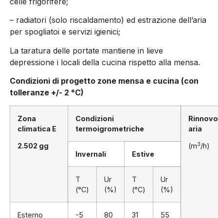
celle frigorifere;
– radiatori (solo riscaldamento) ed estrazione dell’aria
per spogliatoi e servizi igienici;
La taratura delle portate mantiene in lieve
depressione i locali della cucina rispetto alla mensa.
Condizioni di progetto zone mensa e cucina (con
tolleranze +/- 2 °C)
Zona
Condizioni
Rinnovo
climatica E
termoigrometriche
aria
3
2.502 gg
(m
/h)
Invernali
Estive
T
Ur
T
Ur
(°C)
(%)
(°C)
(%)
Esterno
-5
80
31
55