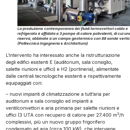
La produzione contemporanea dei fluidi termovettori caldo e
refrigerato è affidata a 3 pompe di calore polivalenti, di cui un
riserva, abbinate a un campo geotermico con 88 sonde vertic
(Politecnica Ingegneria e Architettura)
L’intervento ha interessato anche la ristrutturazione
degli edifici esistenti E (auditorium, sala consiglio,
salette riunioni e uffici) e H2 (portineria), alimentate
dalle centrali tecnologiche esistenti e rispettivamente
equipaggiati con:
– nuovi impianti di climatizzazione a tutt’aria per
auditorium e sala consiglio ed impianti a
ventilconvettori e aria primaria per salette riunioni e
3
uffici (3 UTA con recupero di calore per 27.400 m
/h
complessivi, più un nuovo gruppo frigorifero
condensato ad aria (circa 100 kW), che interviene