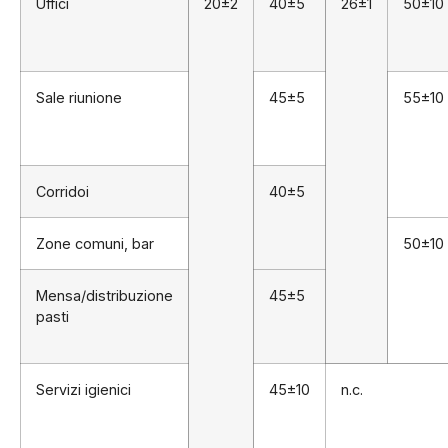
Uffici
20±2
40±5
26±1
50±10
Sale riunione
45±5
55±10
Corridoi
40±5
Zone comuni, bar
50±10
Mensa/distribuzione
45±5
pasti
Servizi igienici
45±10
n.c.