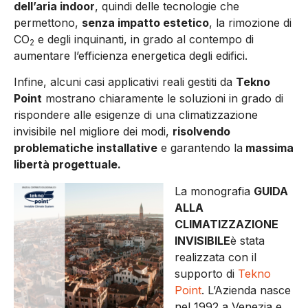
dell’aria indoor
, quindi delle tecnologie che
permettono,
senza impatto estetico
, la rimozione di
CO
e degli inquinanti, in grado al contempo di
2
aumentare l’efficienza energetica degli edifici.
Infine, alcuni casi applicativi reali gestiti da
Tekno
Point
mostrano chiaramente le soluzioni in grado di
rispondere alle esigenze di una climatizzazione
invisibile nel migliore dei modi,
risolvendo
problematiche installative
e garantendo la
massima
libertà progettuale.
La monografia
GUIDA
ALLA
CLIMATIZZAZIONE
INVISIBILE
è stata
realizzata con il
supporto di
Tekno
Point
. L’Azienda nasce
nel 1992 a Venezia e