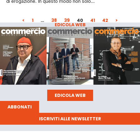
di erogazione. In questo modo non solo…
<
1
…
38
39
40
41
42
>
EDICOLA WEB
EDICOLA WEB
ABBONATI
ISCRIVITI ALLE NEWSLETTER