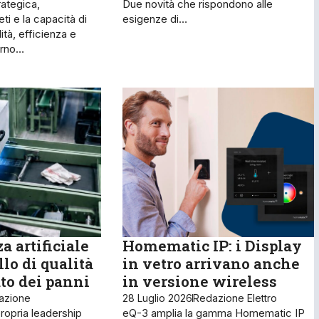
rategica,
Due novità che rispondono alle
ti e la capacità di
esigenze di…
ità, efficienza e
terno…
a artificiale
Homematic IP: i Display
llo di qualità
in vetro arrivano anche
to dei panni
in versione wireless
azione
28 Luglio 2026
Redazione Elettro
ropria leadership
eQ-3 amplia la gamma Homematic IP