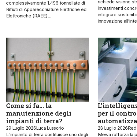
richiede visione st
complessivamente 1.496 tonnellate di
investimenti concre
Rifiuti di Apparecchiature Elettriche ed
integrare sostenibil
Elettroniche (RAEE)…
innovazione all’in
Come si fa… la
L’intelligenz
manutenzione degli
per il contro
impianti di terra?
automatizza
29 Luglio 2026
Luca Lussorio
28 Luglio 2026
Red
L’impianto di terra costituisce uno degli
Mewa rafforza la p