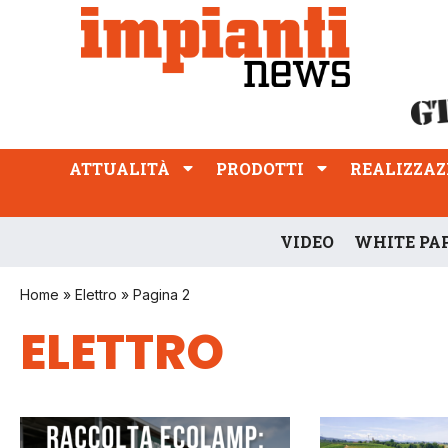
ATTUALITÀ
PRODOTTI
REALIZZAZIONI
PROFESSIONE
ATTUALITÀ
PRODOTTI
REALIZZAZ
VIDEO
WHITE PA
Home
»
Elettro
»
Pagina 2
ELETTRO