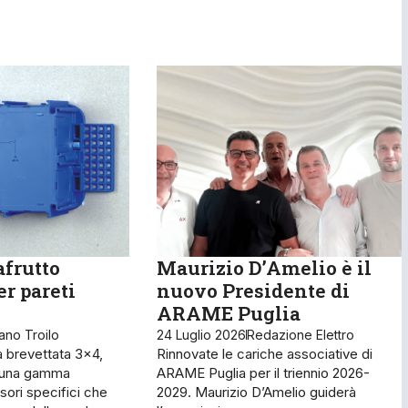
afrutto
Maurizio D’Amelio è il
er pareti
nuovo Presidente di
ARAME Puglia
ano Troilo
24 Luglio 2026
Redazione Elettro
a brevettata 3×4,
Rinnovate le cariche associative di
o una gamma
ARAME Puglia per il triennio 2026-
ori specifici che
2029. Maurizio D’Amelio guiderà