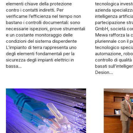
elementi chiave della protezione
tecnologica invest
contro i contatti indiretti. Per
azienda specializza
verificarne l’efficienza nel tempo non
intelligenza artific
bastano i controlli documentali: sono
partecipazione str
necessarie ispezioni, prove strumentali
GmbH, società con
e un costante monitoraggio delle
Mewa rafforza la c
condizioni del sistema disperdente
pluriennale con il 
L’impianto di terra rappresenta uno
tecnologico specia
degli elementi fondamentali per la
automazione, robot
sicurezza degli impianti elettrici in
controllo di qualità 
bassa…
basati sull’intellige
Desion…