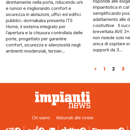
risponde alle esig
direttamente nella porta, riducendo urti
impiantistica in ca
e rumori e migliorando comfort e
semplificando pos
sicurezza in abitazioni, uffici ed edifici
adattamento alle d
pubblici. dormakaba presenta ITS
costruttive Il suc
Home, il sistema integrato per
brevettata AVE 3×
l’apertura e la chiusura controllata delle
non risiede solo ne
porte, progettato per garantire
unica di ospitare 
comfort, sicurezza e silenziosità negli
supporti da 3…
ambienti residenziali, terziari…
<
1
2
3
Chi siamo
Abbonati alle riviste