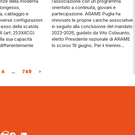
enze della moderna
l’associazione con un programma
rtongesso,
orientato a continuità, giovani e
a, cablaggio e
partecipazione. ARAME Puglia ha
iverse configurazioni
rinnovato le proprie cariche associative
cesso della scatola
in seguito alla conclusione del mandato
4 (art. 253X4CG)
2023-2026, guidato da Vito Colasanto,
lla sua capacità
eletto Presidente nazionale di ARAME
indifferentemente
lo scorso 19 giugno. Per il triennio…
4
…
749
>