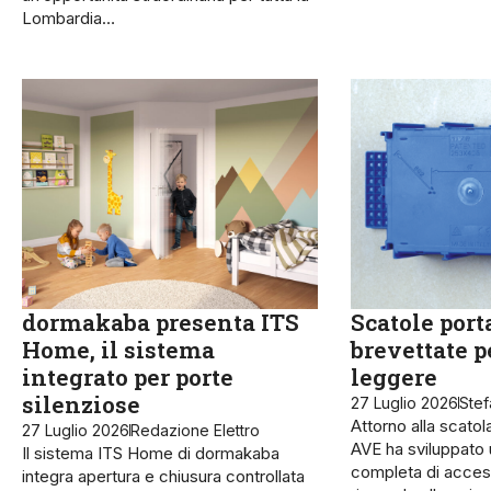
Lombardia…
dormakaba presenta ITS
Scatole port
Home, il sistema
brevettate p
integrato per porte
leggere
silenziose
27 Luglio 2026
Stef
Attorno alla scatol
27 Luglio 2026
Redazione Elettro
AVE ha sviluppat
Il sistema ITS Home di dormakaba
completa di access
integra apertura e chiusura controllata