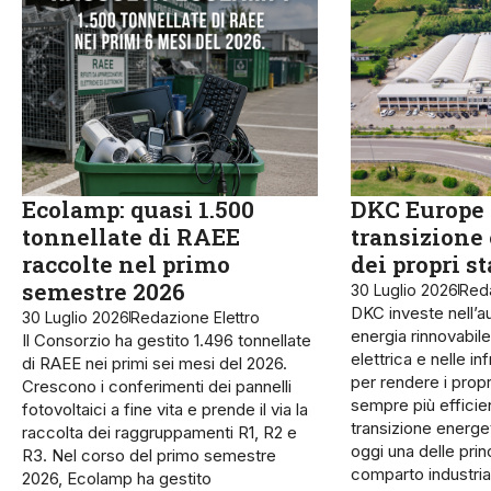
Ecolamp: quasi 1.500
DKC Europe 
tonnellate di RAEE
transizione
raccolte nel primo
dei propri s
semestre 2026
30 Luglio 2026
Reda
DKC investe nell’a
30 Luglio 2026
Redazione Elettro
energia rinnovabile,
Il Consorzio ha gestito 1.496 tonnellate
elettrica e nelle inf
di RAEE nei primi sei mesi del 2026.
per rendere i propr
Crescono i conferimenti dei pannelli
sempre più efficien
fotovoltaici a fine vita e prende il via la
transizione energe
raccolta dei raggruppamenti R1, R2 e
oggi una delle princ
R3. Nel corso del primo semestre
comparto industri
2026, Ecolamp ha gestito