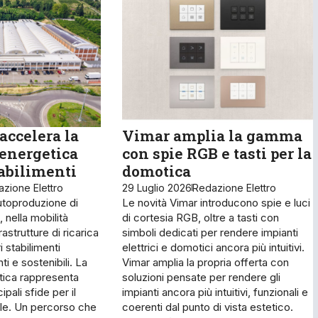
accelera la
Vimar amplia la gamma
 energetica
con spie RGB e tasti per la
tabilimenti
domotica
zione Elettro
29 Luglio 2026
Redazione Elettro
utoproduzione di
Le novità Vimar introducono spie e luci
 nella mobilità
di cortesia RGB, oltre a tasti con
rastrutture di ricarica
simboli dedicati per rendere impianti
i stabilimenti
elettrici e domotici ancora più intuitivi.
ti e sostenibili. La
Vimar amplia la propria offerta con
tica rappresenta
soluzioni pensate per rendere gli
ipali sfide per il
impianti ancora più intuitivi, funzionali e
ale. Un percorso che
coerenti dal punto di vista estetico.