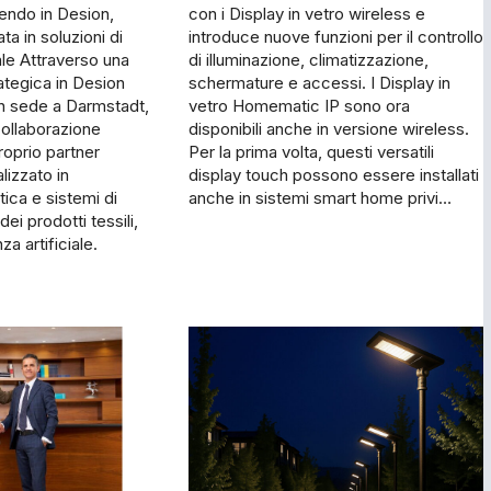
endo in Desion,
con i Display in vetro wireless e
ta in soluzioni di
introduce nuove funzioni per il controllo
iale Attraverso una
di illuminazione, climatizzazione,
ategica in Desion
schermature e accessi. I Display in
 sede a Darmstadt,
vetro Homematic IP sono ora
ollaborazione
disponibili anche in versione wireless.
proprio partner
Per la prima volta, questi versatili
lizzato in
display touch possono essere installati
ica e sistemi di
anche in sistemi smart home privi…
dei prodotti tessili,
nza artificiale.