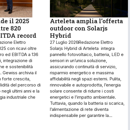
de il 2025
Arteleta amplia l’offerta
ltre 820
outdoor con Solarjs
BITDA record
Hybrid
zione Elettro
27 Luglio 2026
Redazione Elettro
25 con ricavi oltre
Solarjs Hybrid di Arteleta integra
euro ed EBITDA a 136
pannello fotovoltaico, batteria, LED e
i, integrazione di
sensori in un’unica soluzione,
ne e sostenibilità
assicurando continuità di servizio,
. Gewiss archivia il
risparmio energetico e massima
n forte crescita,
affidabilità negli spazi esterni. Pulita,
idità del percorso di
rinnovabile e autoprodotta, l’energia
negli ultimi anni e la
solare consente di ridurre i costi
egia industriale che
energetici e l’impatto ambientale.
Tuttavia, quando la batteria si scarica,
l’alimentazione di rete diventa
indispensabile per garantire la…