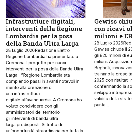
Infrastrutture digitali,
Gewiss chiu
interventi della Regione
con ricavi o
Lombardia per la posa
milioni e E
della Banda Ultra Larga
28 Luglio 2026
Reda
Gewiss chiude il 20
28 Luglio 2026
Redazione Elettro
gli 820 milioni di 
Regione Lombardia ha presentato a
milioni. Acquisizion
Cremona il progetto per nuovi
Beghelli, innovazio
interventi per la posa della Banda Ultra
trainano la crescita
Larga “Regione Lombardia sta
2025 con risultati i
compiendo passi in avanti notevoli in
confermando la sol
merito alla creazione di
sviluppo intrapreso 
una infrastruttura
validità della strat
digitale all’avanguardia. A Cremona ho
punta…
voluto condividere con gli
amministratori del territorio
gli interventi di banda ultra
larga predisposti. Si tratta di
un’opportunità straordinaria per tutta la