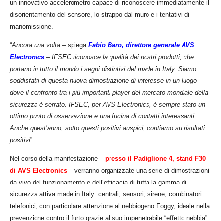
un innovativo accelerometro capace di riconoscere immediatamente il
disorientamento del sensore, lo strappo dal muro e i tentativi di
manomissione.
“
Ancora una volta
–
spiega
Fabio Baro, direttore generale AVS
Electronics
–
IFSEC riconosce la qualità dei nostri prodotti, che
portano in tutto il mondo i segni distintivi del made in Italy
.
Siamo
soddisfatti di questa nuova dimostrazione di interesse in un luogo
dove il confronto tra i più
importanti player del mercato mondiale della
sicurezza è serrato. IFSEC, per AVS Electronics, è sempre stato un
ottimo punto di osservazione e una fucina di contatti interessanti.
Anche quest’anno, sotto questi positivi auspici, contiamo su risultati
positivi
”.
Nel corso della manifestazione
–
presso
i
l Padiglione 4, stand F30
di AVS Electronics
–
verranno organizzate una serie di dimostrazioni
da vivo del funzionamento e
dell
‘
efficacia di tutta la gamma di
sicurezza attiva made in Italy: centrali, sensori, sirene, combinatori
telefonici, con particolare attenzione al nebbiogeno Foggy, ideale nella
prevenzione contro il furto grazie al suo impenetrabile “effetto nebbia”