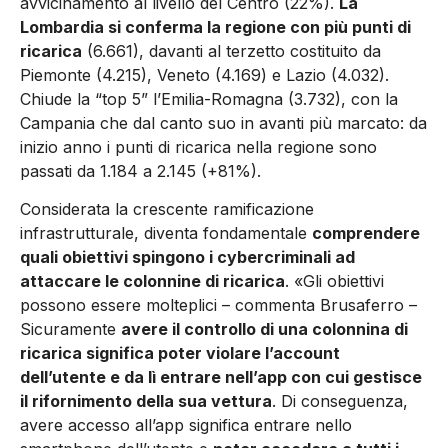
avvicinamento al livello del Centro (22%).
La
Lombardia si conferma la regione con più punti di
ricarica
(6.661), davanti al terzetto costituito da
Piemonte (4.215), Veneto (4.169) e Lazio (4.032).
Chiude la “top 5” l’Emilia-Romagna (3.732), con la
Campania che dal canto suo in avanti più marcato: da
inizio anno i punti di ricarica nella regione sono
passati da 1.184 a 2.145 (+81%).
Considerata la crescente ramificazione
infrastrutturale, diventa fondamentale
comprendere
quali obiettivi spingono i cybercriminali ad
attaccare le colonnine di ricarica
. «Gli obiettivi
possono essere molteplici – commenta Brusaferro –
Sicuramente
avere il controllo di una colonnina di
ricarica significa poter violare l’account
dell’utente e da lì entrare nell’app con cui gestisce
il rifornimento della sua vettura
. Di conseguenza,
avere accesso all’app significa entrare nello