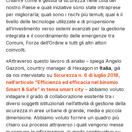
Chiarire come è gestita la sicurezza nelle città del
nostro Paese e quali iniziative sono state intraprese
per migliorarla; quali sono i rischi più temuti; qual è il
livello delle tecnologie utilizzate e di propensione
all’investimento verso sistemi avanzati per la gestione
integrata e il coordinamento delle emergenze tra
Comuni, Forze dell’Ordine e tutti gli altri attori
coinvolti.
«Attraverso questo lavoro di analisi – spiega Angelo
Gazzoni, country manager di Hexagon in
Italia
, già
da noi intervistato su
Sicurezza n. 6 di luglio 2018,
nell’articolo “Efficienza ed efficacia nel binomio
Smart & Safe” in tema smart city
– abbiamo voluto
indagare il grado di collaborazione esistente tra i
diversi soggetti istituzionali nell’attività di gestione della
sicurezza in aree urbane di grande, media e piccola
dimensione. Abbiamo voluto fornire un quadro più
chiaro sui processi attraverso i quali vengono messe
in comune le informazioni, in modo continuativo su