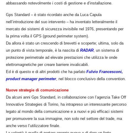
abbassando notevolmente i costi di gestione e d’installazione.
Gps Standard – è stato ricordato anche da Luca Capula
nell’introduzione del suo intervento – ha inventato letteralmente il
mercato dei sistemi di sicurezza invisibile nel 1976, presentando per
la prima volta il GPS (ground perimeter system).
Da allora è stato un crescendo di brevetti e scoperte; ultima, solo da
un punto di vista temporale, è la nascita di
RADAR
, un sistema di
protezione perimetrale ad elevate prestazioni che utilizza le onde
elettromagnetiche per creare barriere invalicabili.
Ed è di questo e di altri prodotti che ha parlato
Fulvio Francesconi,
product manager perimeter
, nel blocco conclusivo della convention.
Nuove strategie di comunicazione
Da alcuni anni Gps Standard, in collaborazione con l’agenzia Take Off
Innovative Strategies di Torino, ha intrapreso un interessante percorso
legato al mondo della comunicazione e a nuovi e più efficaci sistemi
per promuovere la sua immagine, non solo nel settore del trade, ma
anche verso l’utilizzatore finale.
La volontà è quella di portare energie nuove e di dare un forte