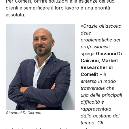
Per Comelit, offrire soluzioni alle esigenze dei suoi
clienti e semplificare il loro lavoro è una priorità
assoluta.
«Grazie all’ascolto
delle
problematiche dei
professionisti
­-
spiega
Giovanni Di
Cairano, Market
Researcher di
Comelit
–
è
emerso in modo
trasversale che
una delle principali
difficoltà è
rappresentata
Giovanni Di Cairano
dalla gestione del
tempo. Gli