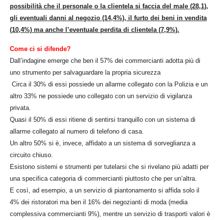
possibilità che il personale o la clientela si faccia del male (28,1),
gli eventuali danni al negozio (14,4%), il furto dei beni in vendita
(10,4%) ma anche l’eventuale perdita di clientela (7,9%).
Come ci si difende?
Dall’indagine emerge che ben il 57% dei commercianti adotta più di
uno strumento per salvaguardare la propria sicurezza
Circa il 30% di essi possiede un allarme collegato con la Polizia e un
altro 33% ne possiede uno collegato con un servizio di vigilanza
privata.
Quasi il 50% di essi ritiene di sentirsi tranquillo con un sistema di
allarme collegato al numero di telefono di casa.
Un altro 50% si è, invece, affidato a un sistema di sorveglianza a
circuito chiuso.
Esistono sistemi e strumenti per tutelarsi che si rivelano più adatti per
una specifica categoria di commercianti piuttosto che per un’altra.
E così, ad esempio, a un servizio di piantonamento si affida solo il
4% dei ristoratori ma ben il 16% dei negozianti di moda (media
complessiva commercianti 9%), mentre un servizio di trasporti valori è