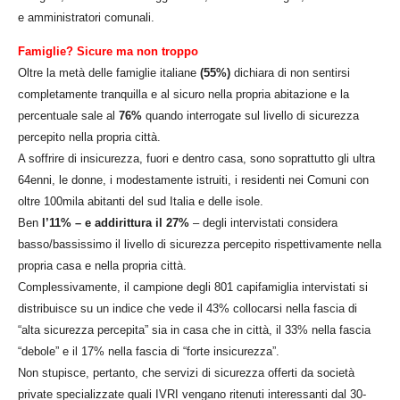
e amministratori comunali.
Famiglie? Sicure ma non troppo
Oltre la metà delle famiglie italiane
(55%)
dichiara di non sentirsi
completamente tranquilla e al sicuro nella propria abitazione e la
percentuale sale al
76%
quando interrogate sul livello di sicurezza
percepito nella propria città.
A soffrire di insicurezza, fuori e dentro casa, sono soprattutto gli ultra
64enni, le donne, i modestamente istruiti, i residenti nei Comuni con
oltre 100mila abitanti del sud Italia e delle isole.
Ben
l’11% – e addirittura il 27%
– degli intervistati considera
basso/bassissimo il livello di sicurezza percepito rispettivamente nella
propria casa e nella propria città.
Complessivamente, il campione degli 801 capifamiglia intervistati si
distribuisce su un indice che vede il 43% collocarsi nella fascia di
“alta sicurezza percepita” sia in casa che in città, il 33% nella fascia
“debole” e il 17% nella fascia di “forte insicurezza”.
Non stupisce, pertanto, che servizi di sicurezza offerti da società
private specializzate quali IVRI vengano ritenuti interessanti dal 30-