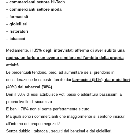
– commercianti settore Hi-Tech
– commercianti settore moda
– farmacisti
– gioiellieri
– ristoratori
– tabaccai
Mediamente,
il 35% degli intervistati afferma di aver subito una
rapina, un furto o un evento similare nell’ambito della propria
attività
.
Le percentuali tendono, però, ad aumentare se si prendono in
considerazione le risposte fornite dai
farmacisti (51%), dai gioiellieri
(40%) dai tabaccai (38%).
Ben il 33% di essi attribuisce voti bassi o addirittura bassissimi al
proprio livello di sicurezza.
E ben il 78% non si sente perfettamente sicuro.
Ma quali sono i commercianti che maggiormente si sentono insicuri
all’interno del proprio negozio?
Senza dubbio i tabaccai, seguiti dai benzinai e dai gioiellieri.