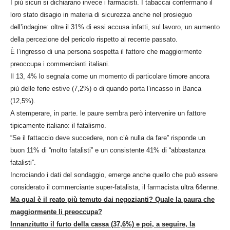
I più sicuri si dichiarano invece i farmacisti. I tabaccai confermano il
loro stato disagio in materia di sicurezza anche nel prosieguo
dell’indagine: oltre il 31% di essi accusa infatti, sul lavoro, un aumento
della percezione del pericolo rispetto al recente passato.
È l’ingresso di una persona sospetta il fattore che maggiormente
preoccupa i commercianti italiani.
Il 13, 4% lo segnala come un momento di particolare timore ancora
più delle ferie estive (7,2%) o di quando porta l’incasso in Banca
(12,5%).
A stemperare, in parte. le paure sembra però intervenire un fattore
tipicamente italiano: il fatalismo.
“Se il fattaccio deve succedere, non c’è nulla da fare” risponde un
buon 11% di “molto fatalisti” e un consistente 41% di “abbastanza
fatalisti”.
Incrociando i dati del sondaggio, emerge anche quello che può essere
considerato il commerciante super-fatalista, il farmacista ultra 64enne.
Ma qual è il reato più temuto dai negozianti? Quale la paura che
maggiormente li preoccupa?
Innanzitutto il furto della cassa (37,6%) e poi, a seguire, la