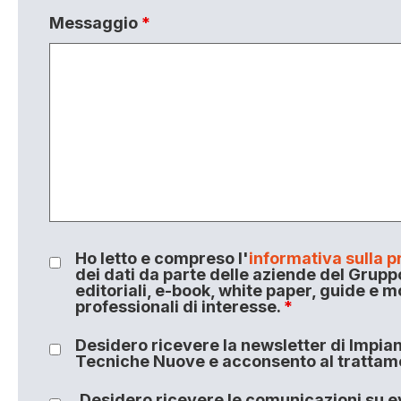
Messaggio
*
Ho letto e compreso l'
informativa sulla p
dei dati da parte delle aziende del Grupp
editoriali, e-book, white paper, guide e m
professionali di interesse.
*
Desidero ricevere la newsletter di Impiant
Tecniche Nuove e acconsento al trattamen
Desidero ricevere le comunicazioni su ev