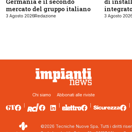
Germania è il secondo
di instal
mercato del gruppo italiano
integrat
3 Agosto 2026
Redazione
3 Agosto 202
Chi siamo
Abbonati alle riviste
©2026 Tecniche Nuove Spa. Tutti i diritti riser