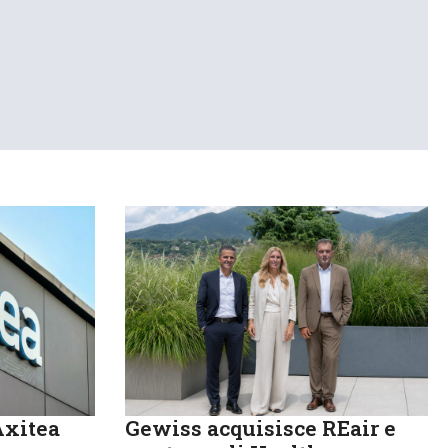
Axitea
Gewiss acquisisce REair e