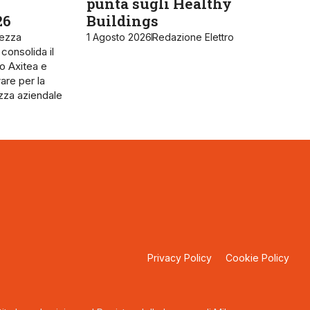
punta sugli Healthy
26
Buildings
rezza
1 Agosto 2026
Redazione Elettro
 consolida il
o Axitea e
are per la
ezza aziendale
Privacy Policy
Cookie Policy