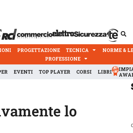
PROGETTAZIONE
TECNICA
NORME & LEGGI
IONI
PROGETTAZIONE
TECNICA
NORME & L
PROFESSIONE
IMPI
PER
EVENTI
TOP PLAYER
CORSI
LIBRI
AWA
ivamente lo