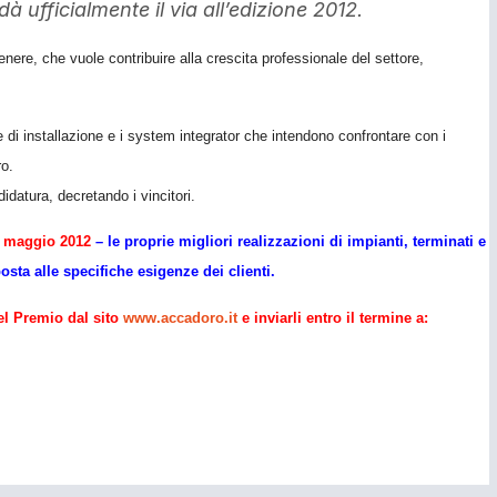
à ufficialmente il via all’edizione 2012.
nere, che vuole contribuire alla crescita professionale del settore,
di installazione e i system integrator che intendono confrontare con i
ro.
didatura, decretando i vincitori.
1 maggio 2012
– le proprie migliori realizzazioni di impianti, terminati e
posta alle specifiche esigenze dei clienti.
el Premio dal sito
www.accadoro.it
e inviarli entro il termine a: