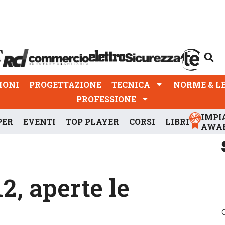
PROGETTAZIONE
TECNICA
NORME & LEGGI
IONI
PROGETTAZIONE
TECNICA
NORME & L
PROFESSIONE
IMPI
PER
EVENTI
TOP PLAYER
CORSI
LIBRI
AWA
2, aperte le