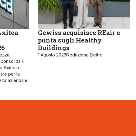
Axitea
Gewiss acquisisce REair e
punta sugli Healthy
26
Buildings
rezza
1 Agosto 2026
Redazione Elettro
 consolida il
o Axitea e
are per la
ezza aziendale